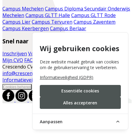
Campus Mechelen
Campus Diploma Secundair Onderwijs
Mechelen
Campus GLTT Halle
Campus GLTT Rode
Campus Lier
Campus Tervuren
Campus Zaventem
Campus Keerbergen
Campus Berlaar
Snel naar
Wij gebruiken cookies
Inschrijven
Voor de cursist
Vacatures
Infomomenten
Mijn CVO
FAQ
Contact
Moodle
Blog
Deze website maakt gebruik van cookies
Crescendo CVO | Vaartdijk 86 | 2800 Mechelen |
om de gebruikerservaring te verbeteren.
info@crescendo-cvo.be
|
+32 15 41 30 45
|
Informatieveiligheid (GDPR)
Informatieveiligheid
|
Cookies beheren
Essentiële cookies
Alles accepteren
Aanpassen