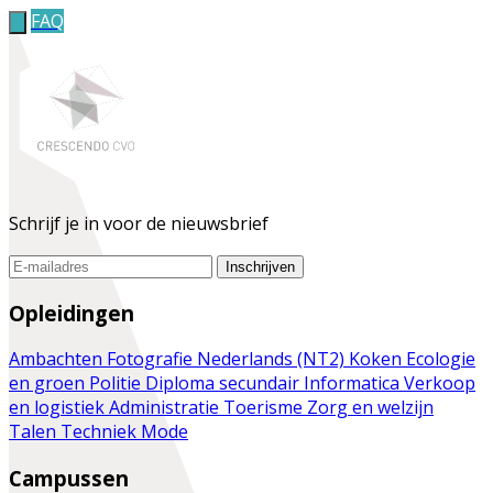
FAQ
Schrijf je in voor de nieuwsbrief
Inschrijven
Opleidingen
Ambachten
Fotografie
Nederlands (NT2)
Koken
Ecologie
en groen
Politie
Diploma secundair
Informatica
Verkoop
en logistiek
Administratie
Toerisme
Zorg en welzijn
Talen
Techniek
Mode
Campussen