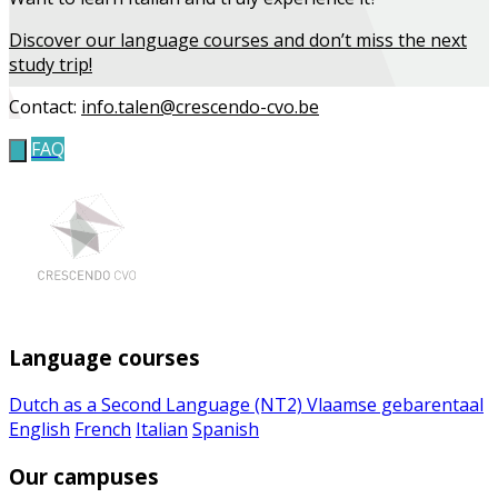
Discover our language courses and don’t miss the next
study trip!
Contact:
info.talen@crescendo-cvo.be
FAQ
Language courses
Dutch as a Second Language (NT2)
Vlaamse gebarentaal
English
French
Italian
Spanish
Our campuses