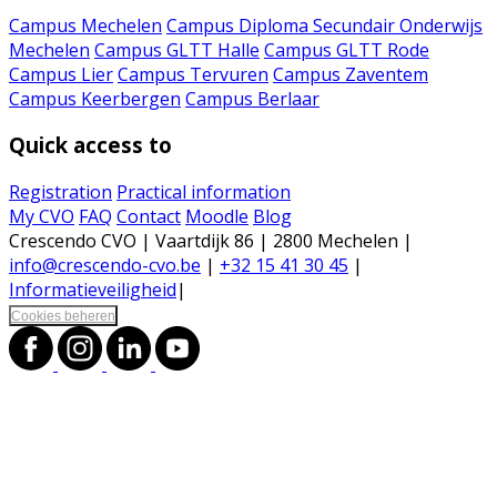
Campus Mechelen
Campus Diploma Secundair Onderwijs
Mechelen
Campus GLTT Halle
Campus GLTT Rode
Campus Lier
Campus Tervuren
Campus Zaventem
Campus Keerbergen
Campus Berlaar
Quick access to
Registration
Practical information
My CVO
FAQ
Contact
Moodle
Blog
Crescendo CVO | Vaartdijk 86 | 2800 Mechelen |
info@crescendo-cvo.be
|
+32 15 41 30 45
|
Informatieveiligheid
|
Cookies beheren