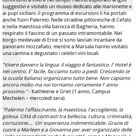
suggestivi e visitato un museo dedicato alle marionette e
ai pupi siciliani. Il programma di escursioni li ha portati
anche fuori Palermo. Nelle stradine pittoresche di Cefalù
e nella maestosa villa barocca di Bagheria, hanno
respirato il fascino di un passato intramontabile. Nel
borgo medievale di Erice si sono lasciati incantare da
panorami mozzafiato, mentre a Marsala hanno visitato
una cantina e degustato i celebri vini locali.
"Vivere davvero la lingua: il viaggio è fantastico. l' Hotel è
nel centro. E’ facile, facciamo tutto a piedi. Crescendo (e
la scuola Italiana) organizzano tutto bene. Non capiamo
ancora molto ma noi torniamo certamente l' anno
prossimo."
- Kathleene e Griet (1 anno, Campus
Mechelen – mercoledì sera)
"Palermo l'affascinante, la maestosa, l'accogliente, la
golosa. Città di contrasti tra bellezza, cultura, criminalità,
corruzione.... Un’ esperienza indimenticabile. Grazie di
cuore a Marleen e a Giovanna per aver organizzato delle