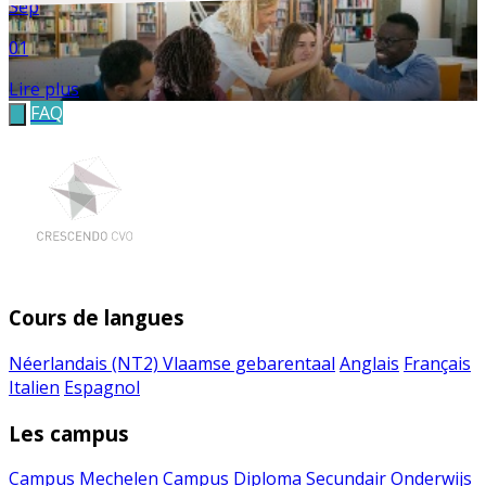
Sep
01
Lire plus
FAQ
Cours de langues
Néerlandais (NT2)
Vlaamse gebarentaal
Anglais
Français
Italien
Espagnol
Les campus
Campus Mechelen
Campus Diploma Secundair Onderwijs