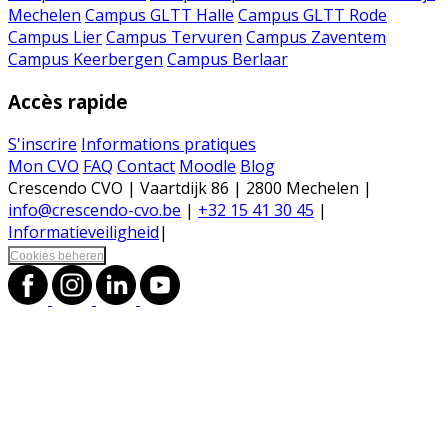
Mechelen
Campus GLTT Halle
Campus GLTT Rode
Campus Lier
Campus Tervuren
Campus Zaventem
Campus Keerbergen
Campus Berlaar
Accès rapide
S'inscrire
Informations pratiques
Mon CVO
FAQ
Contact
Moodle
Blog
Crescendo CVO | Vaartdijk 86 | 2800 Mechelen |
info@crescendo-cvo.be
|
+32 15 41 30 45
|
Informatieveiligheid
|
Cookies beheren