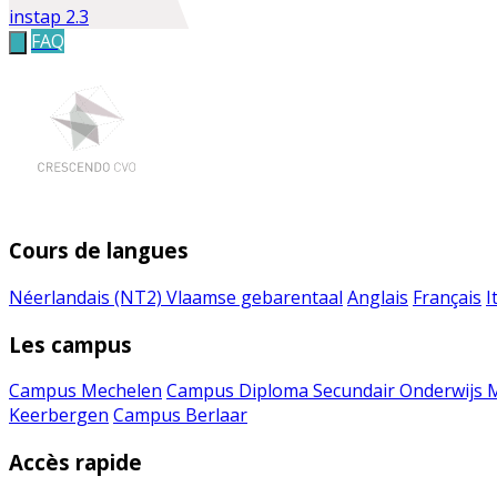
instap 2.3
FAQ
Cours de langues
Néerlandais (NT2)
Vlaamse gebarentaal
Anglais
Français
I
Les campus
Campus Mechelen
Campus Diploma Secundair Onderwijs 
Keerbergen
Campus Berlaar
Accès rapide