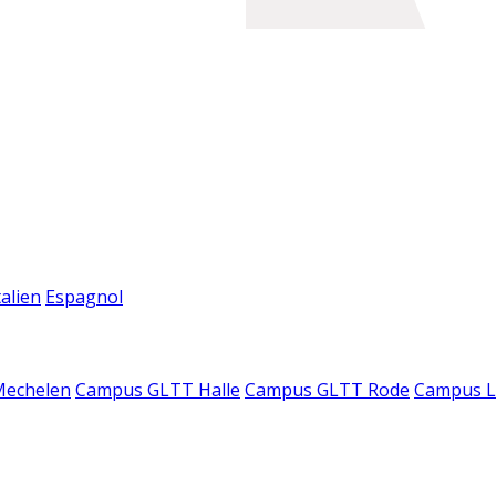
talien
Espagnol
Mechelen
Campus GLTT Halle
Campus GLTT Rode
Campus L