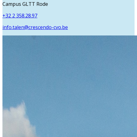
Campus GLTT Rode
+32 2 358.28.97
info.talen@crescendo-cvo.be