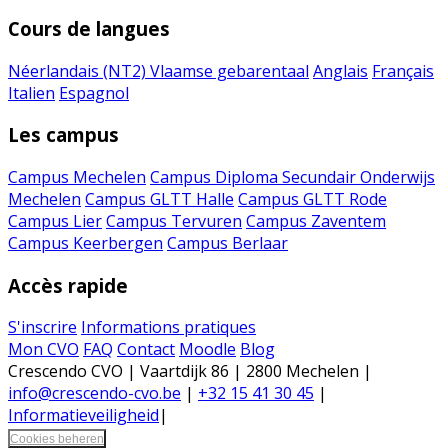
Cours de langues
Néerlandais (NT2)
Vlaamse gebarentaal
Anglais
Français
Italien
Espagnol
Les campus
Campus Mechelen
Campus Diploma Secundair Onderwijs
Mechelen
Campus GLTT Halle
Campus GLTT Rode
Campus Lier
Campus Tervuren
Campus Zaventem
Campus Keerbergen
Campus Berlaar
Accès rapide
S'inscrire
Informations pratiques
Mon CVO
FAQ
Contact
Moodle
Blog
Crescendo CVO | Vaartdijk 86 | 2800 Mechelen |
info@crescendo-cvo.be
|
+32 15 41 30 45
|
Informatieveiligheid
|
Cookies beheren