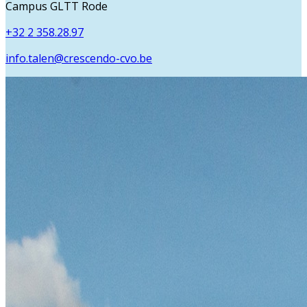
Campus GLTT Rode
+32 2 358.28.97
info.talen@crescendo-cvo.be