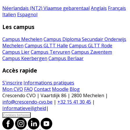
Néerlandais (NT2)
Vlaamse gebarentaal
Anglais
Français
Italien
Espagnol
Les campus
Campus Mechelen
Campus Diploma Secundair Onderwijs
Mechelen
Campus GLTT Halle
Campus GLTT Rode
Campus Lier
Campus Tervuren
Campus Zaventem
Campus Keerbergen
Campus Berlaar
Accès rapide
S'inscrire
Informations pratiques
Mon CVO
FAQ
Contact
Moodle
Blog
Crescendo CVO | Vaartdijk 86 | 2800 Mechelen |
info@crescendo-cvo.be
|
+32 15 41 30 45
|
Informatieveiligheid
|
Cookies beheren