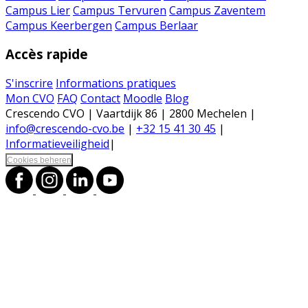
Campus Lier
Campus Tervuren
Campus Zaventem
Campus Keerbergen
Campus Berlaar
Accès rapide
S'inscrire
Informations pratiques
Mon CVO
FAQ
Contact
Moodle
Blog
Crescendo CVO | Vaartdijk 86 | 2800 Mechelen |
info@crescendo-cvo.be
|
+32 15 41 30 45
|
Informatieveiligheid
|
Cookies beheren