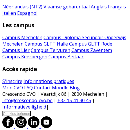
Néerlandais (NT2)
Vlaamse gebarentaal
Anglais
Français
Italien
Espagnol
Les campus
Campus Mechelen
Campus Diploma Secundair Onderwijs
Mechelen
Campus GLTT Halle
Campus GLTT Rode
Campus Lier
Campus Tervuren
Campus Zaventem
Campus Keerbergen
Campus Berlaar
Accès rapide
S'inscrire
Informations pratiques
Mon CVO
FAQ
Contact
Moodle
Blog
Crescendo CVO | Vaartdijk 86 | 2800 Mechelen |
info@crescendo-cvo.be
|
+32 15 41 30 45
|
Informatieveiligheid
|
Cookies beheren