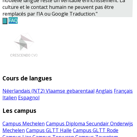
nouvelle langue reste un véritable enrichissement. La
culture et le contact humain ne peuvent pas être
remplacés par l’IA ou Google Traduction."
FAQ
Cours de langues
Néerlandais (NT2)
Vlaamse gebarentaal
Anglais
Français
Italien
Espagnol
Les campus
Campus Mechelen
Campus Diploma Secundair Onderwijs
Mechelen
Campus GLTT Halle
Campus GLTT Rode
Campus Lier
Campus Tervuren
Campus Zaventem