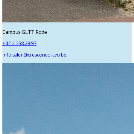
Campus GLTT Rode
+32 2 358.28.97
info.talen@crescendo-cvo.be