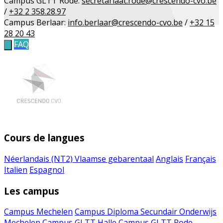
Campus GLTT Rode:
secretariaat.rode@crescendo-cvo.be
/
+32 2 358.28.97
Campus Berlaar:
info.berlaar@crescendo-cvo.be
/
+32 15
28 20 43
FAQ
Cours de langues
Néerlandais (NT2)
Vlaamse gebarentaal
Anglais
Français
Italien
Espagnol
Les campus
Campus Mechelen
Campus Diploma Secundair Onderwijs
Mechelen
Campus GLTT Halle
Campus GLTT Rode