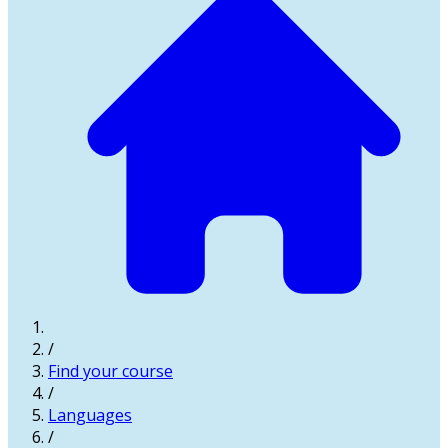
/
Find your course
/
Languages
/