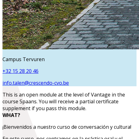
Campus Tervuren
+32 15 28 20 46
info.talen@crescendo-cvo.be
This is an open module at the level of
Vantage
in the
course
Spaans
. You will receive a partial certificate
supplement if you pass this module.
WHAT?
¡Bienvenidos a nuestro curso de conversación y cultura!
En este curso, nos centramos en la práctica oral y el