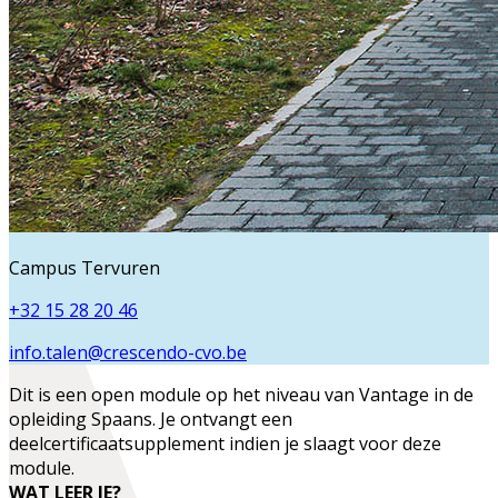
Campus Tervuren
+32 15 28 20 46
info.talen@crescendo-cvo.be
Dit is een open module op het niveau van
Vantage
in de
opleiding
Spaans
. Je ontvangt een
deelcertificaatsupplement indien je slaagt voor deze
module.
WAT LEER JE?