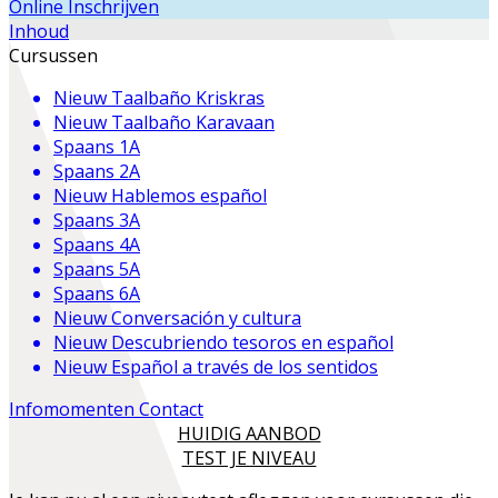
Online Inschrijven
Inhoud
Cursussen
Nieuw
Taalbaño Kriskras
Nieuw
Taalbaño Karavaan
Spaans 1A
Spaans 2A
Nieuw
Hablemos español
Spaans 3A
Spaans 4A
Spaans 5A
Spaans 6A
Nieuw
Conversación y cultura
Nieuw
Descubriendo tesoros en español
Nieuw
Español a través de los sentidos
Infomomenten
Contact
HUIDIG AANBOD
TEST JE NIVEAU