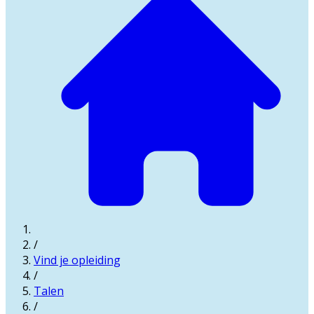
/
Vind je opleiding
/
Talen
/