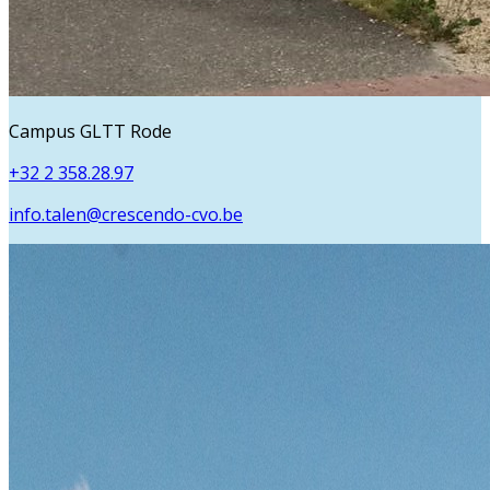
Campus GLTT Rode
+32 2 358.28.97
info.talen@crescendo-cvo.be