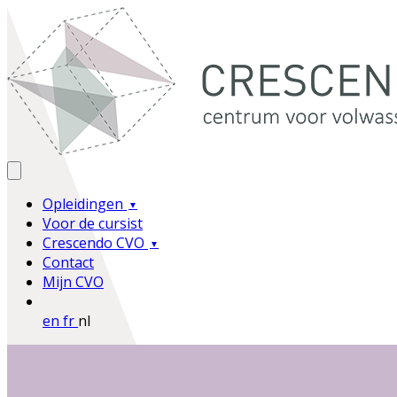
Opleidingen
Voor de cursist
Crescendo CVO
Contact
Mijn CVO
en
fr
nl