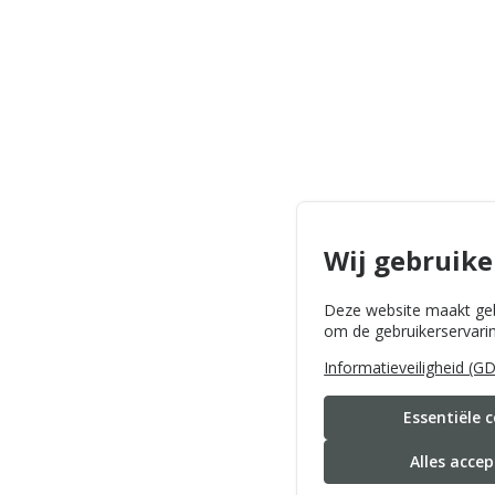
Wij gebruike
Deze website maakt geb
om de gebruikerservarin
Informatieveiligheid (G
Essentiële 
Alles acce