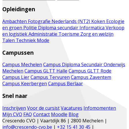
Opleidingen
Ambachten
Fotografie
Nederlands (NT2)
Koken
Ecologie
en groen
Politie
Diploma secundair
Informatica
Verkoop
en logistiek
Administratie
Toerisme
Zorg en welzijn
Talen
Techniek
Mode
Campussen
Campus Mechelen
Campus Diploma Secundair Onderwijs
Mechelen
Campus GLTT Halle
Campus GLTT Rode
Campus Lier
Campus Tervuren
Campus Zaventem
Campus Keerbergen
Campus Berlaar
Snel naar
Inschrijven
Voor de cursist
Vacatures
Infomomenten
Mijn CVO
FAQ
Contact
Moodle
Blog
Crescendo CVO | Vaartdijk 86 | 2800 Mechelen |
info@crescendo-cvo.be
|
+32 15 41 30 45
|