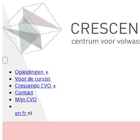
Opleidingen
Voor de cursist
Crescendo CVO
Contact
Mijn CVO
en
fr
nl