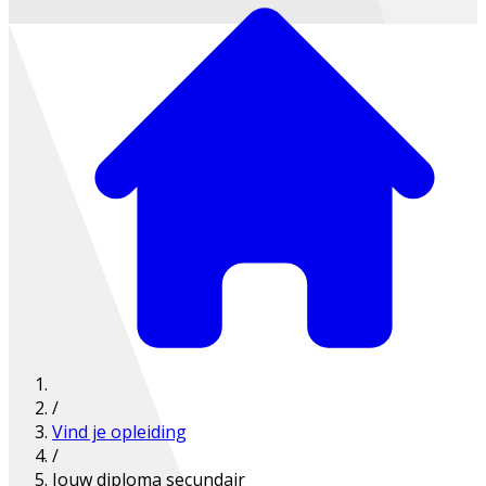
/
Vind je opleiding
/
Jouw diploma secundair