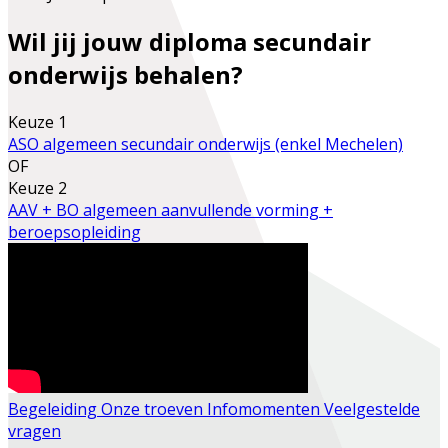
Wil jij jouw diploma secundair
onderwijs behalen?
Keuze 1
ASO
algemeen secundair onderwijs (enkel Mechelen)
OF
Keuze 2
AAV + BO
algemeen aanvullende vorming +
beroepsopleiding
Begeleiding
Onze troeven
Infomomenten
Veelgestelde
vragen