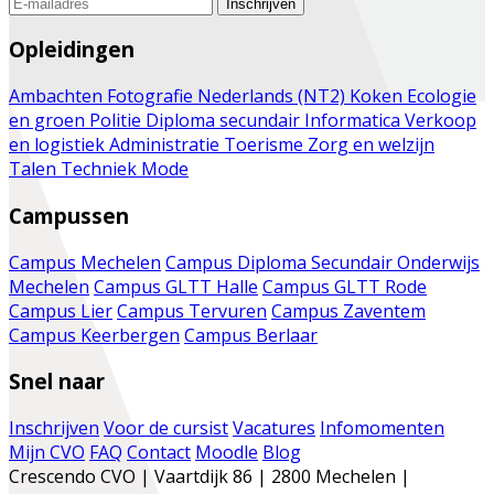
Inschrijven
Opleidingen
Ambachten
Fotografie
Nederlands (NT2)
Koken
Ecologie
en groen
Politie
Diploma secundair
Informatica
Verkoop
en logistiek
Administratie
Toerisme
Zorg en welzijn
Talen
Techniek
Mode
Campussen
Campus Mechelen
Campus Diploma Secundair Onderwijs
Mechelen
Campus GLTT Halle
Campus GLTT Rode
Campus Lier
Campus Tervuren
Campus Zaventem
Campus Keerbergen
Campus Berlaar
Snel naar
Inschrijven
Voor de cursist
Vacatures
Infomomenten
Mijn CVO
FAQ
Contact
Moodle
Blog
Crescendo CVO | Vaartdijk 86 | 2800 Mechelen |