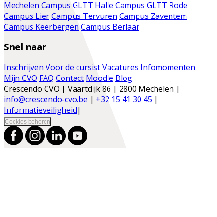
Mechelen
Campus GLTT Halle
Campus GLTT Rode
Campus Lier
Campus Tervuren
Campus Zaventem
Campus Keerbergen
Campus Berlaar
Snel naar
Inschrijven
Voor de cursist
Vacatures
Infomomenten
Mijn CVO
FAQ
Contact
Moodle
Blog
Crescendo CVO | Vaartdijk 86 | 2800 Mechelen |
info@crescendo-cvo.be
|
+32 15 41 30 45
|
Informatieveiligheid
|
Cookies beheren