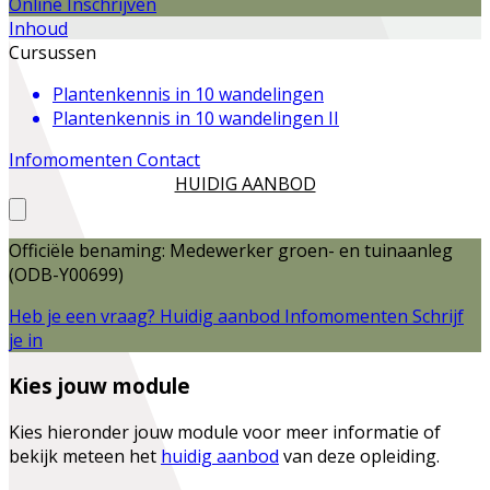
Online Inschrijven
Inhoud
Cursussen
Plantenkennis in 10 wandelingen
Plantenkennis in 10 wandelingen II
Infomomenten
Contact
HUIDIG AANBOD
Officiële benaming: Medewerker groen- en tuinaanleg
(ODB-Y00699)
Heb je een vraag?
Huidig aanbod
Infomomenten
Schrijf
je in
Kies jouw module
Kies hieronder jouw module voor meer informatie of
bekijk meteen het
huidig aanbod
van deze opleiding.