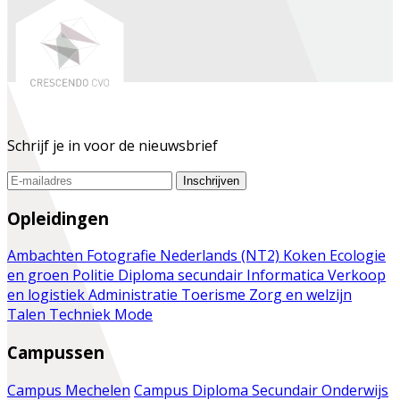
Schrijf je in voor de nieuwsbrief
Inschrijven
Opleidingen
Ambachten
Fotografie
Nederlands (NT2)
Koken
Ecologie
en groen
Politie
Diploma secundair
Informatica
Verkoop
en logistiek
Administratie
Toerisme
Zorg en welzijn
Talen
Techniek
Mode
Campussen
Campus Mechelen
Campus Diploma Secundair Onderwijs