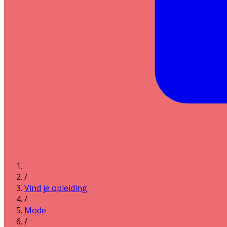
/
Vind je opleiding
/
Mode
/