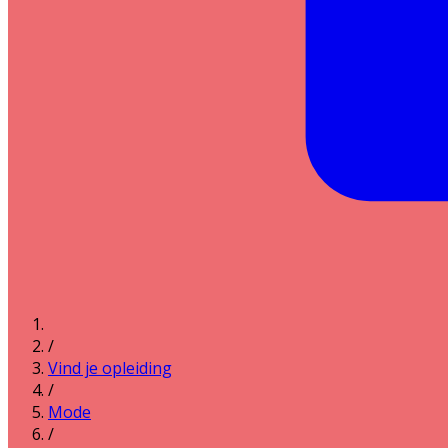
/
Vind je opleiding
/
Mode
/