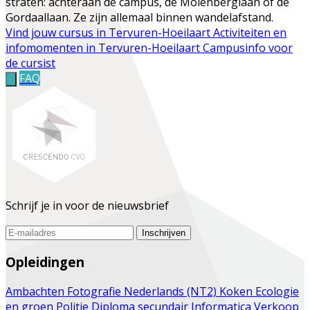
straten: achteraan de campus, de Molenberglaan of de
Gordaallaan. Ze zijn allemaal binnen wandelafstand.
Vind jouw cursus in Tervuren-Hoeilaart
Activiteiten en
infomomenten in Tervuren-Hoeilaart
Campusinfo voor
de cursist
FAQ
Schrijf je in voor de nieuwsbrief
Inschrijven
Opleidingen
Ambachten
Fotografie
Nederlands (NT2)
Koken
Ecologie
en groen
Politie
Diploma secundair
Informatica
Verkoop