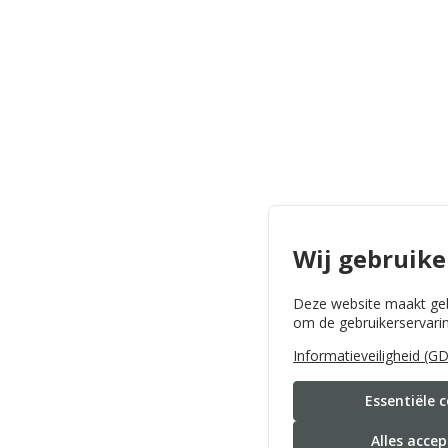
Wij gebruike
Deze website maakt geb
om de gebruikerservarin
Informatieveiligheid (G
Essentiële 
Alles acce