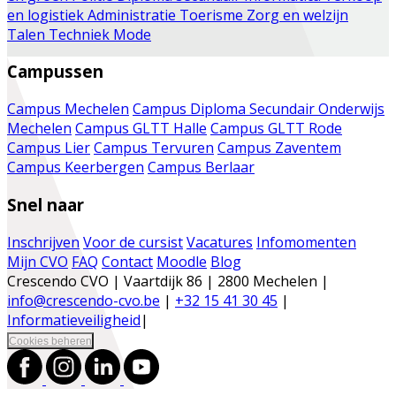
en logistiek
Administratie
Toerisme
Zorg en welzijn
Talen
Techniek
Mode
Campussen
Campus Mechelen
Campus Diploma Secundair Onderwijs
Mechelen
Campus GLTT Halle
Campus GLTT Rode
Campus Lier
Campus Tervuren
Campus Zaventem
Campus Keerbergen
Campus Berlaar
Snel naar
Inschrijven
Voor de cursist
Vacatures
Infomomenten
Mijn CVO
FAQ
Contact
Moodle
Blog
Crescendo CVO | Vaartdijk 86 | 2800 Mechelen |
info@crescendo-cvo.be
|
+32 15 41 30 45
|
Informatieveiligheid
|
Cookies beheren