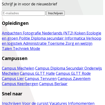
Schrijf je in voor de nieuwsbrief
Inschrijven
Opleidingen
Ambachten
Fotografie
Nederlands (NT2)
Koken
Ecologie
en groen
Politie
Diploma secundair
Informatica
Verkoop
en logistiek
Administratie
Toerisme
Zorg en welzijn
Talen
Techniek
Mode
Campussen
Campus Mechelen
Campus Diploma Secundair Onderwijs
Mechelen
Campus GLTT Halle
Campus GLTT Rode
Campus Lier
Campus Tervuren
Campus Zaventem
Campus Keerbergen
Campus Berlaar
Snel naar
Inschrijven
Voor de cursist
Vacatures
Infomomenten