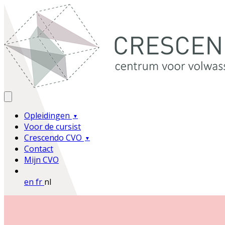
Opleidingen
Voor de cursist
Crescendo CVO
Contact
Mijn CVO
en
fr
nl