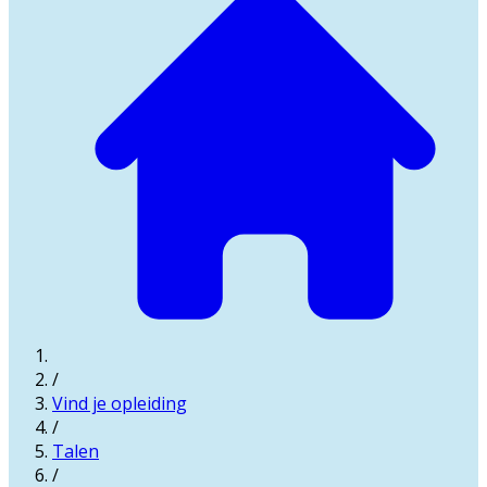
/
Vind je opleiding
/
Talen
/