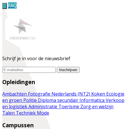
FAQ
Schrijf je in voor de nieuwsbrief
Inschrijven
Opleidingen
Ambachten
Fotografie
Nederlands (NT2)
Koken
Ecologie
en groen
Politie
Diploma secundair
Informatica
Verkoop
en logistiek
Administratie
Toerisme
Zorg en welzijn
Talen
Techniek
Mode
Campussen