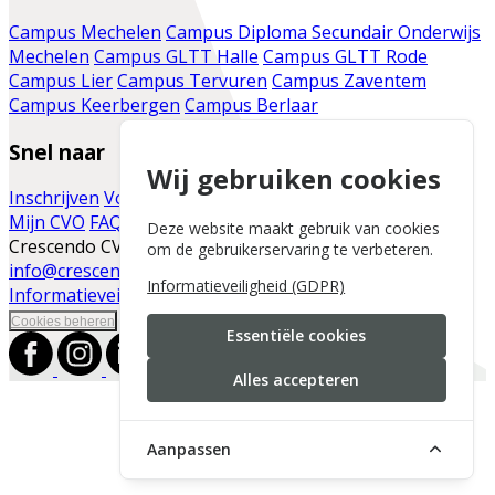
Campus Mechelen
Campus Diploma Secundair Onderwijs
Mechelen
Campus GLTT Halle
Campus GLTT Rode
Campus Lier
Campus Tervuren
Campus Zaventem
Campus Keerbergen
Campus Berlaar
Snel naar
Wij gebruiken cookies
Inschrijven
Voor de cursist
Vacatures
Infomomenten
Mijn CVO
FAQ
Contact
Moodle
Blog
Deze website maakt gebruik van cookies
Crescendo CVO | Vaartdijk 86 | 2800 Mechelen |
om de gebruikerservaring te verbeteren.
info@crescendo-cvo.be
|
+32 15 41 30 45
|
Informatieveiligheid (GDPR)
Informatieveiligheid
|
Cookies beheren
Essentiële cookies
Alles accepteren
Aanpassen