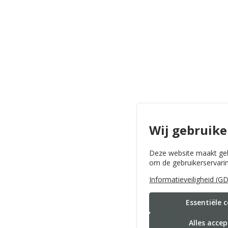
Wij gebruike
Deze website maakt geb
om de gebruikerservarin
Informatieveiligheid (G
Essentiële 
Alles acce