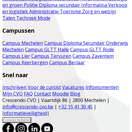
en groen
Politie
Diploma secundair
Informatica
Verkoop
en logistiek
Administratie
Toerisme
Zorg en welzijn
Talen
Techniek
Mode
Campussen
Campus Mechelen
Campus Diploma Secundair Onderwijs
Mechelen
Campus GLTT Halle
Campus GLTT Rode
Campus Lier
Campus Tervuren
Campus Zaventem
Campus Keerbergen
Campus Berlaar
Snel naar
Inschrijven
Voor de cursist
Vacatures
Infomomenten
Mijn CVO
FAQ
Contact
Moodle
Blog
Crescendo CVO | Vaartdijk 86 | 2800 Mechelen |
info@crescendo-cvo.be
|
+32 15 41 30 45
|
Informatieveiligheid
|
Cookies beheren