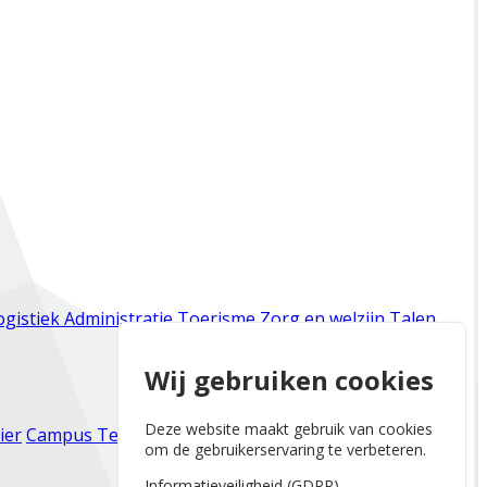
ogistiek
Administratie
Toerisme
Zorg en welzijn
Talen
Wij gebruiken cookies
Deze website maakt gebruik van cookies
ier
Campus Tervuren
Campus Zaventem
Campus
om de gebruikerservaring te verbeteren.
Informatieveiligheid (GDPR)