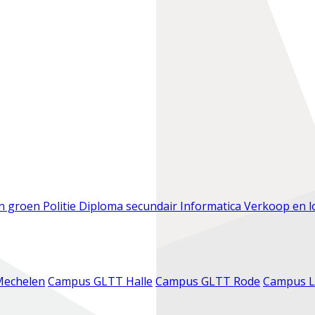
en groen
Politie
Diploma secundair
Informatica
Verkoop en l
Mechelen
Campus GLTT Halle
Campus GLTT Rode
Campus L