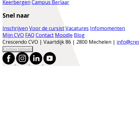
Keerbergen
Campus Berlaar
Snel naar
Inschrijven
Voor de cursist
Vacatures
Infomomenten
Mijn CVO
FAQ
Contact
Moodle
Blog
Crescendo CVO | Vaartdijk 86 | 2800 Mechelen |
info@cre
Cookies beheren