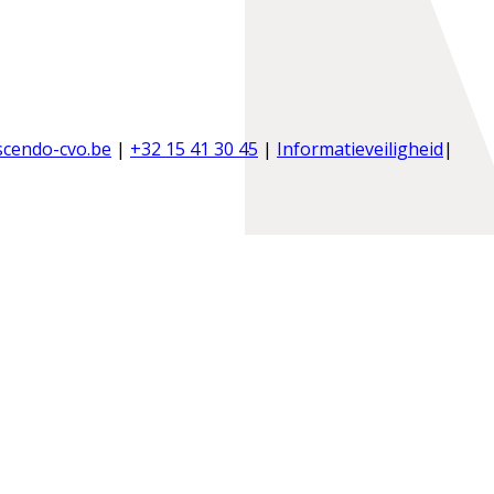
scendo-cvo.be
|
+32 15 41 30 45
|
Informatieveiligheid
|