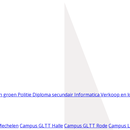
en groen
Politie
Diploma secundair
Informatica
Verkoop en l
Mechelen
Campus GLTT Halle
Campus GLTT Rode
Campus L