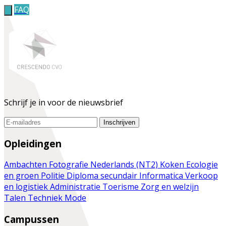
FAQ
Schrijf je in voor de nieuwsbrief
Inschrijven
Opleidingen
Ambachten
Fotografie
Nederlands (NT2)
Koken
Ecologie
en groen
Politie
Diploma secundair
Informatica
Verkoop
en logistiek
Administratie
Toerisme
Zorg en welzijn
Talen
Techniek
Mode
Campussen