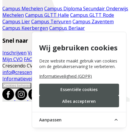
Campus Mechelen
Campus Diploma Secundair Onderwijs
Mechelen
Campus GLTT Halle
Campus GLTT Rode
Campus Lier
Campus Tervuren
Campus Zaventem
Campus Keerbergen
Campus Berlaar
Snel naar
Wij gebruiken cookies
Inschrijven
Voor de cursist
Vacatures
Infomomenten
Mijn CVO
FAQ
Contact
Moodle
Blog
Deze website maakt gebruik van cookies
Crescendo CVO | Vaartdijk 86 | 2800 Mechelen |
om de gebruikerservaring te verbeteren.
info@crescendo-cvo.be
|
+32 15 41 30 45
|
Informatieveiligheid (GDPR)
Informatieveiligheid
|
Cookies beheren
Essentiële cookies
Alles accepteren
Aanpassen