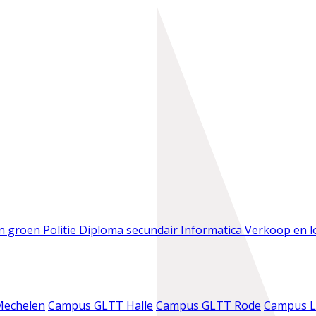
en groen
Politie
Diploma secundair
Informatica
Verkoop en l
Mechelen
Campus GLTT Halle
Campus GLTT Rode
Campus L