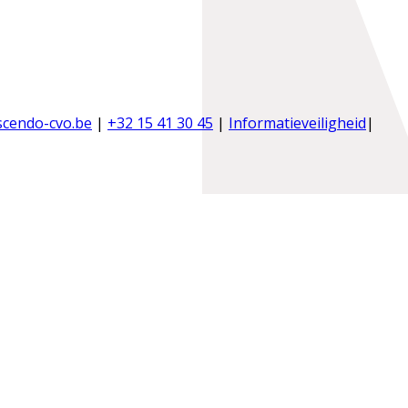
scendo-cvo.be
|
+32 15 41 30 45
|
Informatieveiligheid
|