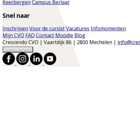
Keerbergen
Campus Berlaar
Snel naar
Inschrijven
Voor de cursist
Vacatures
Infomomenten
Mijn CVO
FAQ
Contact
Moodle
Blog
Crescendo CVO | Vaartdijk 86 | 2800 Mechelen |
info@cre
Cookies beheren