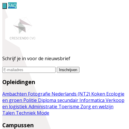
FAQ
Schrijf je in voor de nieuwsbrief
Inschrijven
Opleidingen
Ambachten
Fotografie
Nederlands (NT2)
Koken
Ecologie
en groen
Politie
Diploma secundair
Informatica
Verkoop
en logistiek
Administratie
Toerisme
Zorg en welzijn
Talen
Techniek
Mode
Campussen