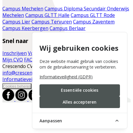
Campus Mechelen
Campus Diploma Secundair Onderwijs
Mechelen
Campus GLTT Halle
Campus GLTT Rode
Campus Lier
Campus Tervuren
Campus Zaventem
Campus Keerbergen
Campus Berlaar
Snel naar
Wij gebruiken cookies
Inschrijven
Voor de cursist
Vacatures
Infomomenten
Mijn CVO
FAQ
Contact
Moodle
Blog
Deze website maakt gebruik van cookies
Crescendo CVO | Vaartdijk 86 | 2800 Mechelen |
om de gebruikerservaring te verbeteren.
info@crescendo-cvo.be
|
+32 15 41 30 45
|
Informatieveiligheid (GDPR)
Informatieveiligheid
|
Cookies beheren
Essentiële cookies
Alles accepteren
Aanpassen