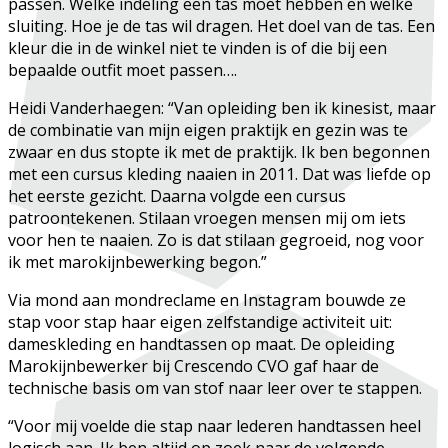
passen. Welke indeling een tas moet hebben en welke
sluiting. Hoe je de tas wil dragen. Het doel van de tas. Een
kleur die in de winkel niet te vinden is of die bij een
bepaalde outfit moet passen….
Heidi Vanderhaegen: “Van opleiding ben ik kinesist, maar
de combinatie van mijn eigen praktijk en gezin was te
zwaar en dus stopte ik met de praktijk. Ik ben begonnen
met een cursus kleding naaien in 2011. Dat was liefde op
het eerste gezicht. Daarna volgde een cursus
patroontekenen. Stilaan vroegen mensen mij om iets
voor hen te naaien. Zo is dat stilaan gegroeid, nog voor
ik met marokijnbewerking begon.”
Via mond aan mondreclame en Instagram bouwde ze
stap voor stap haar eigen zelfstandige activiteit uit:
dameskleding en handtassen op maat. De opleiding
Marokijnbewerker bij Crescendo CVO gaf haar de
technische basis om van stof naar leer over te stappen.
“Voor mij voelde die stap naar lederen handtassen heel
logisch aan. Ik ben altijd op zoek naar de volgende