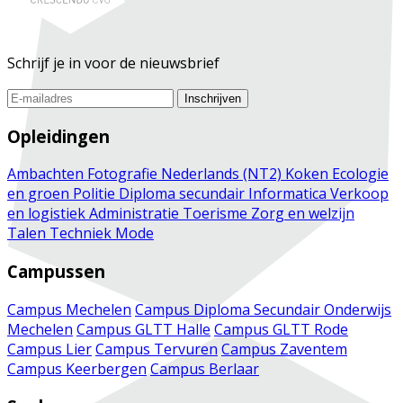
Schrijf je in voor de nieuwsbrief
Inschrijven
Opleidingen
Ambachten
Fotografie
Nederlands (NT2)
Koken
Ecologie
en groen
Politie
Diploma secundair
Informatica
Verkoop
en logistiek
Administratie
Toerisme
Zorg en welzijn
Talen
Techniek
Mode
Campussen
Campus Mechelen
Campus Diploma Secundair Onderwijs
Mechelen
Campus GLTT Halle
Campus GLTT Rode
Campus Lier
Campus Tervuren
Campus Zaventem
Campus Keerbergen
Campus Berlaar