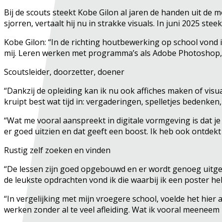
Bij de scouts steekt Kobe Gilon al jaren de handen uit de m
sjorren, vertaalt hij nu in strakke visuals. In juni 2025 ste
Kobe Gilon: “In de richting houtbewerking op school vond ik
mij. Leren werken met programma’s als Adobe Photoshop, 
Scoutsleider, doorzetter, doener
“Dankzij de opleiding kan ik nu ook affiches maken of visu
kruipt best wat tijd in: vergaderingen, spelletjes bedenken
“Wat me vooral aanspreekt in digitale vormgeving is dat j
er goed uitzien en dat geeft een boost. Ik heb ook ontdekt
Rustig zelf zoeken en vinden
“De lessen zijn goed opgebouwd en er wordt genoeg uitgel
de leukste opdrachten vond ik die waarbij ik een poster heb
“In vergelijking met mijn vroegere school, voelde het hie
werken zonder al te veel afleiding. Wat ik vooral meeneem u