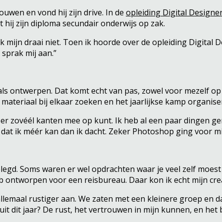
ouwen en vond hij zijn drive. In de
opleiding Digital Designe
ekt hij zijn diploma secundair onderwijs op zak.
 mijn draai niet. Toen ik hoorde over de opleiding Digital D
sprak mij aan.”
als ontwerpen. Dat komt echt van pas, zowel voor mezelf op s
, materiaal bij elkaar zoeken en het jaarlijkse kamp organise
e er zovéél kanten mee op kunt. Ik heb al een paar dingen 
 dat ik méér kan dan ik dacht. Zeker Photoshop ging voor mi
egd. Soms waren er wel opdrachten waar je veel zelf moest 
 ontworpen voor een reisbureau. Daar kon ik echt mijn creati
r allemaal rustiger aan. We zaten met een kleinere groep en
it dit jaar? De rust, het vertrouwen in mijn kunnen, en het b