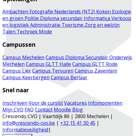
Ambachten
Fotografie
Nederlands (NT2)
Koken
Ecologie
en groen
Politie
Diploma secundair
Informatica
Verkoop
en logistiek
Administratie
Toerisme
Zorg en welzijn
Talen
Techniek
Mode
Campussen
Campus Mechelen
Campus Diploma Secundair Onderwijs
Mechelen
Campus GLTT Halle
Campus GLTT Rode
Campus Lier
Campus Tervuren
Campus Zaventem
Campus Keerbergen
Campus Berlaar
Snel naar
Inschrijven
Voor de cursist
Vacatures
Infomomenten
Mijn CVO
FAQ
Contact
Moodle
Blog
Crescendo CVO | Vaartdijk 86 | 2800 Mechelen |
info@crescendo-cvo.be
|
+32 15 41 30 45
|
Informatieveiligheid
|