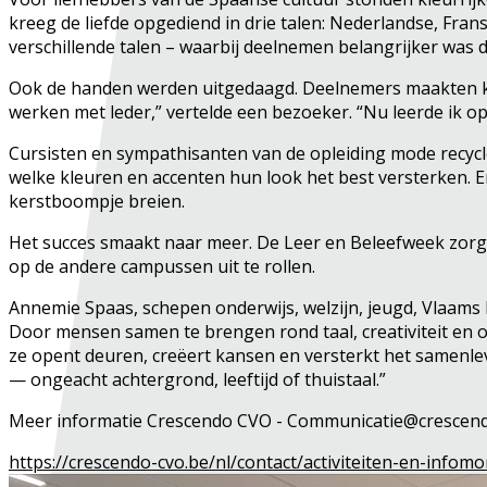
kreeg de liefde opgediend in drie talen: Nederlandse, Fran
verschillende talen – waarbij deelnemen belangrijker was 
Ook de handen werden uitgedaagd. Deelnemers maakten ken
werken met leder,” vertelde een bezoeker. “Nu leerde ik op
Cursisten en sympathisanten van de opleiding mode recycle
welke kleuren en accenten hun look het best versterken. E
kerstboompje breien.
Het succes smaakt naar meer. De Leer en Beleefweek zorg
op de andere campussen uit te rollen.
Annemie Spaas, schepen onderwijs, welzijn, jeugd, Vlaams
Door mensen samen te brengen rond taal, creativiteit en 
ze opent deuren, creëert kansen en versterkt het samenle
— ongeacht achtergrond, leeftijd of thuistaal.”
Meer informatie Crescendo CVO - Communicatie@crescend
https://crescendo-cvo.be/nl/contact/activiteiten-en-info