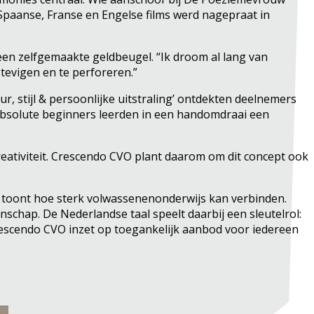
 Spaanse, Franse en Engelse films werd nagepraat in
n zelfgemaakte geldbeugel. “Ik droom al lang van
stevigen en te perforeren.”
, stijl & persoonlijke uitstraling’ ontdekten deelnemers
s absolute beginners leerden in een handomdraai een
ativiteit. Crescendo CVO plant daarom om dit concept ook
k toont hoe sterk volwassenenonderwijs kan verbinden.
chap. De Nederlandse taal speelt daarbij een sleutelrol:
rescendo CVO inzet op toegankelijk aanbod voor iedereen