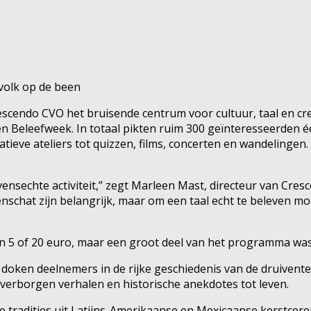
volk op de been
endo CVO het bruisende centrum voor cultuur, taal en crea
- en Beleefweek. In totaal pikten ruim 300 geïnteresseerden
ieve ateliers tot quizzen, films, concerten en wandelingen
vensechte activiteit,” zegt Marleen Mast, directeur van Cre
hat zijn belangrijk, maar om een taal echt te beleven moet 
n 5 of 20 euro, maar een groot deel van het programma was v
e doken deelnemers in de rijke geschiedenis van de druivent
verborgen verhalen en historische anekdotes tot leven.
ke tradities uit Latijns-Amerikaanse en Mexicaanse kerstce