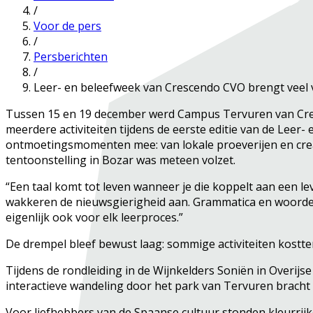
/
Voor de pers
/
Persberichten
/
Leer- en beleefweek van Crescendo CVO brengt veel 
Tussen 15 en 19 december werd Campus Tervuren van Cresc
meerdere activiteiten tijdens de eerste editie van de Leer
ontmoetingsmomenten mee: van lokale proeverijen en creat
tentoonstelling in Bozar was meteen volzet.
“Een taal komt tot leven wanneer je die koppelt aan een le
wakkeren de nieuwsgierigheid aan. Grammatica en woordensc
eigenlijk ook voor elk leerproces.”
De drempel bleef bewust laag: sommige activiteiten kostte
Tijdens de rondleiding in de Wijnkelders Soniën in Overijs
interactieve wandeling door het park van Tervuren bracht 
Voor liefhebbers van de Spaanse cultuur stonden kleurrij