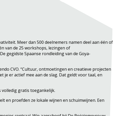
tiviteit. Meer dan 500 deelnemers namen deel aan één of
 één van de 25 workshops, lezingen of
. De gegidste Spaanse rondleiding van de Goya-
scendo CVO. “Cultuur, ontmoetingen en creatieve projecten
je er actief mee aan de slag. Dat geldt voor taal, en
olledig gratis toegankelijk.
eelt en proefden ze lokale wijnen en schuimwijnen. Een
remonies centraal. Wie aanschoof bij De Poëziemevrouw