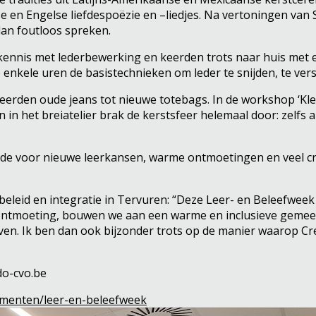
se en Engelse liefdespoëzie en –liedjes. Na vertoningen van
dan foutloos spreken.
nis met lederbewerking en keerden trots naar huis met ee
 enkele uren de basistechnieken om leder te snijden, te ver
erden oude jeans tot nieuwe totebags. In de workshop ‘Kleur
n in het breiatelier brak de kerstsfeer helemaal door: zelf
de voor nieuwe leerkansen, warme ontmoetingen en veel cre
 beleid en integratie in Tervuren: “Deze Leer- en Beleefwee
ontmoeting, bouwen we aan een warme en inclusieve gemeens
ven. Ik ben dan ook bijzonder trots op de manier waarop C
o-cvo.be
momenten/leer-en-beleefweek