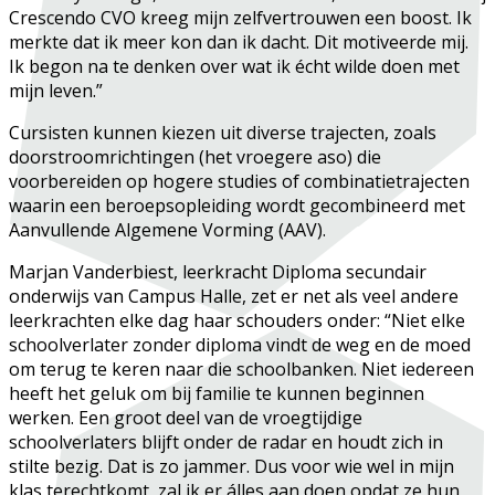
Crescendo CVO kreeg mijn zelfvertrouwen een boost. Ik
merkte dat ik meer kon dan ik dacht. Dit motiveerde mij.
Ik begon na te denken over wat ik écht wilde doen met
mijn leven.”
Cursisten kunnen kiezen uit diverse trajecten, zoals
doorstroomrichtingen (het vroegere aso) die
voorbereiden op hogere studies of combinatietrajecten
waarin een beroepsopleiding wordt gecombineerd met
Aanvullende Algemene Vorming (AAV).
Marjan Vanderbiest, leerkracht Diploma secundair
onderwijs van Campus Halle, zet er net als veel andere
leerkrachten elke dag haar schouders onder: “Niet elke
schoolverlater zonder diploma vindt de weg en de moed
om terug te keren naar die schoolbanken. Niet iedereen
heeft het geluk om bij familie te kunnen beginnen
werken. Een groot deel van de vroegtijdige
schoolverlaters blijft onder de radar en houdt zich in
stilte bezig. Dat is zo jammer. Dus voor wie wel in mijn
klas terechtkomt, zal ik er álles aan doen opdat ze hun