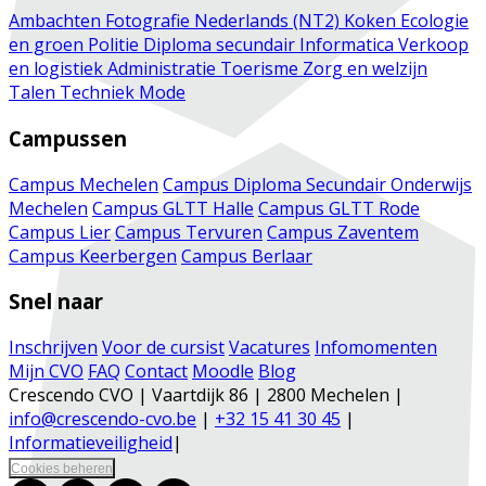
Ambachten
Fotografie
Nederlands (NT2)
Koken
Ecologie
en groen
Politie
Diploma secundair
Informatica
Verkoop
en logistiek
Administratie
Toerisme
Zorg en welzijn
Talen
Techniek
Mode
Campussen
Campus Mechelen
Campus Diploma Secundair Onderwijs
Mechelen
Campus GLTT Halle
Campus GLTT Rode
Campus Lier
Campus Tervuren
Campus Zaventem
Campus Keerbergen
Campus Berlaar
Snel naar
Inschrijven
Voor de cursist
Vacatures
Infomomenten
Mijn CVO
FAQ
Contact
Moodle
Blog
Crescendo CVO | Vaartdijk 86 | 2800 Mechelen |
info@crescendo-cvo.be
|
+32 15 41 30 45
|
Informatieveiligheid
|
Cookies beheren