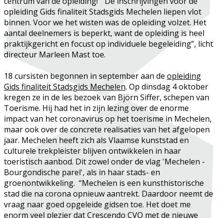
centrum van de opleiding! “De inschrijvingen voor de
opleiding Gids finaliteit Stadsgids Mechelen liepen vlot
binnen. Voor we het wisten was de opleiding volzet. Het
aantal deelnemers is beperkt, want de opleiding is heel
praktijkgericht en focust op individuele begeleiding”, licht
directeur Marleen Mast toe.
18 cursisten begonnen in september aan de
opleiding
Gids finaliteit Stadsgids Mechelen
. Op dinsdag 4 oktober
kregen ze in de les bezoek van
Björn Siffer
, schepen van
Toerisme. Hij had het in zijn lezing over de enorme
impact van het coronavirus op het toerisme in Mechelen,
maar ook over de concrete realisaties van het afgelopen
jaar. Mechelen heeft zich als Vlaamse kunststad en
culturele trekpleister blijven ontwikkelen in haar
toeristisch aanbod. Dit zowel onder de vlag 'Mechelen -
Bourgondische parel', als in haar stads- en
groenontwikkeling. “Mechelen is een kunsthistorische
stad die na corona opnieuw aantrekt. Daardoor neemt de
vraag naar goed opgeleide gidsen toe. Het doet me
enorm veel plezier dat Crescendo CVO met de nieuwe