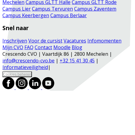
Mechelen
Campus GLTT Halle
Campus GLTT Rode
Campus Lier
Campus Tervuren
Campus Zaventem
Campus Keerbergen
Campus Berlaar
Snel naar
Inschrijven
Voor de cursist
Vacatures
Infomomenten
Mijn CVO
FAQ
Contact
Moodle
Blog
Crescendo CVO | Vaartdijk 86 | 2800 Mechelen |
info@crescendo-cvo.be
|
+32 15 41 30 45
|
Informatieveiligheid
|
Cookies beheren