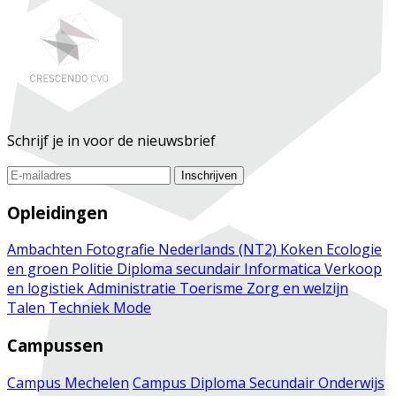
Schrijf je in voor de nieuwsbrief
Inschrijven
Opleidingen
Ambachten
Fotografie
Nederlands (NT2)
Koken
Ecologie
en groen
Politie
Diploma secundair
Informatica
Verkoop
en logistiek
Administratie
Toerisme
Zorg en welzijn
Talen
Techniek
Mode
Campussen
Campus Mechelen
Campus Diploma Secundair Onderwijs