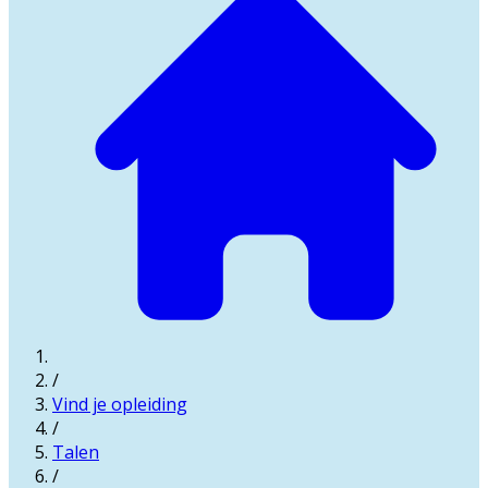
/
Vind je opleiding
/
Talen
/