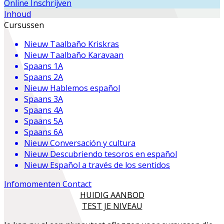
Online Inschrijven
Inhoud
Cursussen
Nieuw
Taalbaño Kriskras
Nieuw
Taalbaño Karavaan
Spaans 1A
Spaans 2A
Nieuw
Hablemos español
Spaans 3A
Spaans 4A
Spaans 5A
Spaans 6A
Nieuw
Conversación y cultura
Nieuw
Descubriendo tesoros en español
Nieuw
Español a través de los sentidos
Infomomenten
Contact
HUIDIG AANBOD
TEST JE NIVEAU