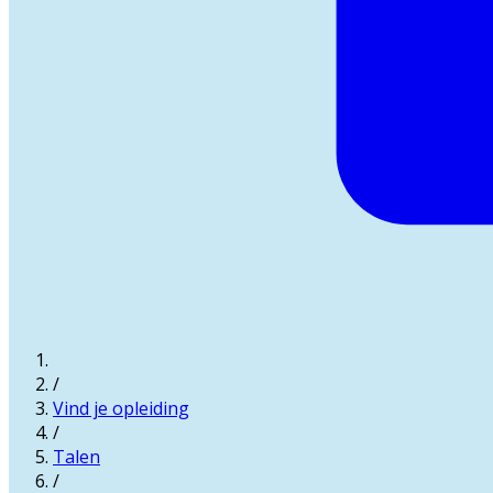
/
Vind je opleiding
/
Talen
/