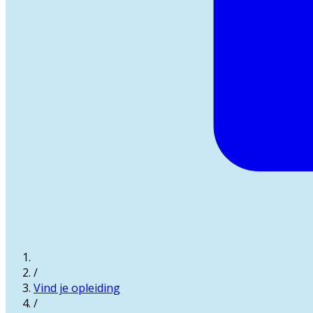
/
Vind je opleiding
/