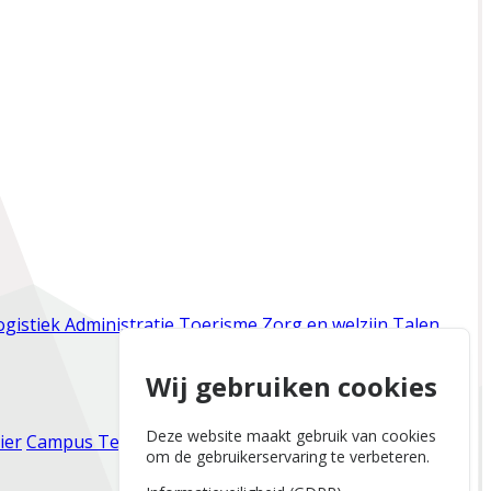
ogistiek
Administratie
Toerisme
Zorg en welzijn
Talen
Wij gebruiken cookies
Deze website maakt gebruik van cookies
ier
Campus Tervuren
Campus Zaventem
Campus
om de gebruikerservaring te verbeteren.