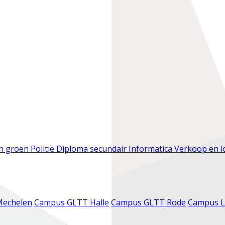
en groen
Politie
Diploma secundair
Informatica
Verkoop en l
Mechelen
Campus GLTT Halle
Campus GLTT Rode
Campus L