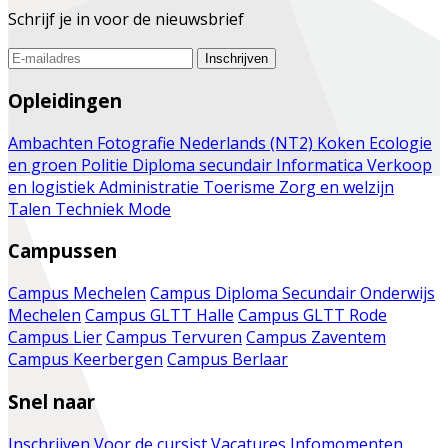
Schrijf je in voor de nieuwsbrief
Inschrijven
Opleidingen
Ambachten
Fotografie
Nederlands (NT2)
Koken
Ecologie
en groen
Politie
Diploma secundair
Informatica
Verkoop
en logistiek
Administratie
Toerisme
Zorg en welzijn
Talen
Techniek
Mode
Campussen
Campus Mechelen
Campus Diploma Secundair Onderwijs
Mechelen
Campus GLTT Halle
Campus GLTT Rode
Campus Lier
Campus Tervuren
Campus Zaventem
Campus Keerbergen
Campus Berlaar
Snel naar
Inschrijven
Voor de cursist
Vacatures
Infomomenten