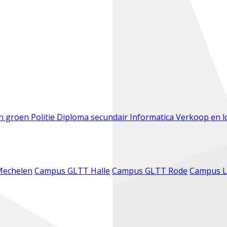
en groen
Politie
Diploma secundair
Informatica
Verkoop en l
Mechelen
Campus GLTT Halle
Campus GLTT Rode
Campus L