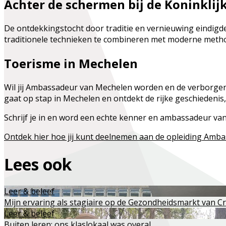
Achter de schermen bij de Koninkli
De ontdekkingstocht door traditie en vernieuwing eindigde
traditionele technieken te combineren met moderne metho
Toerisme in Mechelen
Wil jij Ambassadeur van Mechelen worden en de verborgen 
gaat op stap in Mechelen en ontdekt de rijke geschiedenis,
Schrijf je in en word een echte kenner en ambassadeur van
Ontdek hier hoe jij kunt deelnemen aan de opleiding Amb
Lees ook
Leer & beleef
Mijn ervaring als stagiaire op de Gezondheidsmarkt van 
Leer & beleef
Buiten leren: ons klaslokaal was overal