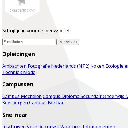
Schrijf je in voor de nieuwsbrief
Inschrijven
Opleidingen
Ambachten
Fotografie
Nederlands (NT2)
Koken
Ecologie 
Techniek
Mode
Campussen
Campus Mechelen
Campus Diploma Secundair Onderwijs 
Keerbergen
Campus Berlaar
Snel naar
Inschrijven
Voor de cursist
Vacatures
Infomomenten