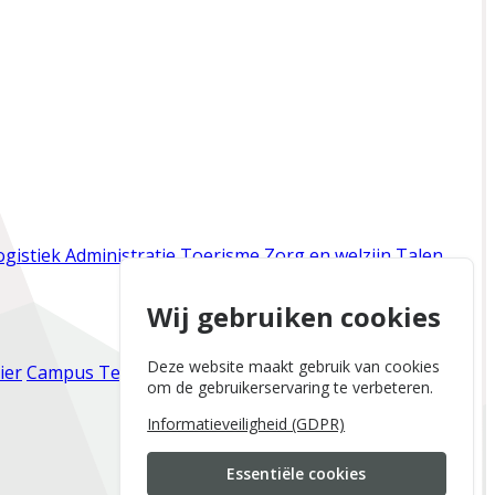
ogistiek
Administratie
Toerisme
Zorg en welzijn
Talen
Wij gebruiken cookies
Deze website maakt gebruik van cookies
ier
Campus Tervuren
Campus Zaventem
Campus
om de gebruikerservaring te verbeteren.
Informatieveiligheid (GDPR)
Essentiële cookies