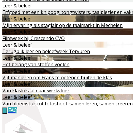
Leer & beleef
Erfgoed met een knipoog: tongtwisters, taalplezier en v
Leer & beleef
Mijn ervaring als stagiair op de taalmarkt in Mechelen
Leer & beleef
Filmweek bij Crescendo CVO
Leer & beleef
Terugblik leer en beleefweek Tervuren
Leer & beleef
Het belang van stoffen voelen
Leer & beleef
Vijf manieren om Frans te oefenen buiten de klas
Leer & beleef
Van klaslokaal naar werkvloer
Leer & beleef
Van bloemstuk tot fotoshoot: samen leren, samen creëren
FAQ