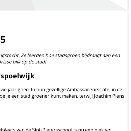
25
gstocht. Ze leerden hoe stadsgroen bijdraagt aan een
isse blik op de stad!
rspoelwijk
we jaar goed. In hun gezellige AmbassadeursCafé, in de
oe je een stad groener kunt maken, terwijl Joachim Piens
plaats van de Sint-Pietersschool is nu een plek vol