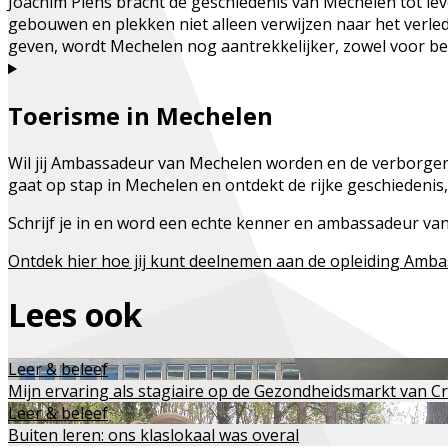
Joachim Piens bracht de geschiedenis van Mechelen tot lev
gebouwen en plekken niet alleen verwijzen naar het verle
geven, wordt Mechelen nog aantrekkelijker, zowel voor b
Toerisme in Mechelen
Wil jij Ambassadeur van Mechelen worden en de verborgen 
gaat op stap in Mechelen en ontdekt de rijke geschiedenis,
Schrijf je in en word een echte kenner en ambassadeur van
Ontdek hier hoe jij kunt deelnemen aan de opleiding Amb
Lees ook
Leer & beleef
Mijn ervaring als stagiaire op de Gezondheidsmarkt van 
Leer & beleef
Buiten leren: ons klaslokaal was overal