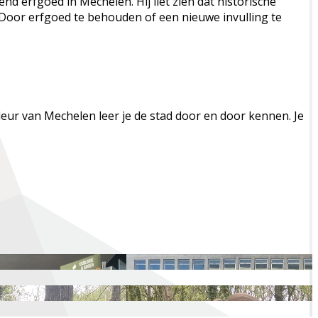
 erfgoed in Mechelen. Hij liet zien dat historische
 Door erfgoed te behouden of een nieuwe invulling te
ur van Mechelen leer je de stad door en door kennen. Je