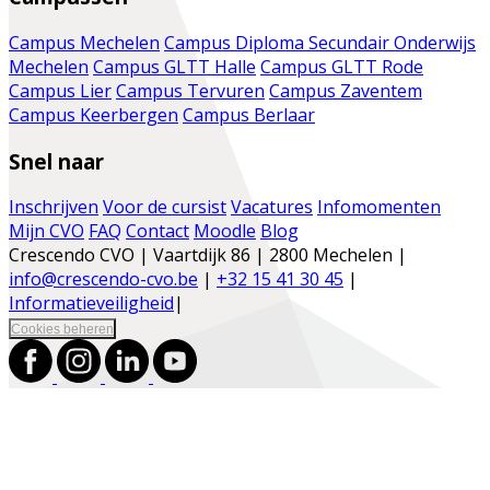
Campus Mechelen
Campus Diploma Secundair Onderwijs
Mechelen
Campus GLTT Halle
Campus GLTT Rode
Campus Lier
Campus Tervuren
Campus Zaventem
Campus Keerbergen
Campus Berlaar
Snel naar
Inschrijven
Voor de cursist
Vacatures
Infomomenten
Mijn CVO
FAQ
Contact
Moodle
Blog
Crescendo CVO | Vaartdijk 86 | 2800 Mechelen |
info@crescendo-cvo.be
|
+32 15 41 30 45
|
Informatieveiligheid
|
Cookies beheren