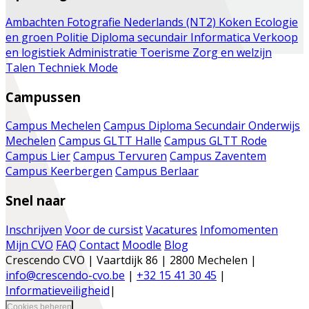
Ambachten
Fotografie
Nederlands (NT2)
Koken
Ecologie
en groen
Politie
Diploma secundair
Informatica
Verkoop
en logistiek
Administratie
Toerisme
Zorg en welzijn
Talen
Techniek
Mode
Campussen
Campus Mechelen
Campus Diploma Secundair Onderwijs
Mechelen
Campus GLTT Halle
Campus GLTT Rode
Campus Lier
Campus Tervuren
Campus Zaventem
Campus Keerbergen
Campus Berlaar
Snel naar
Inschrijven
Voor de cursist
Vacatures
Infomomenten
Mijn CVO
FAQ
Contact
Moodle
Blog
Crescendo CVO | Vaartdijk 86 | 2800 Mechelen |
info@crescendo-cvo.be
|
+32 15 41 30 45
|
Informatieveiligheid
|
Cookies beheren