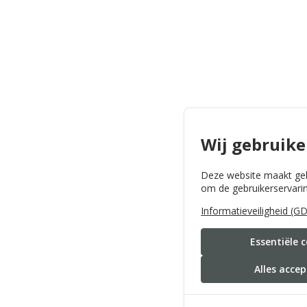
Wij gebruike
Deze website maakt geb
om de gebruikerservarin
Informatieveiligheid (G
Essentiële 
Alles acce