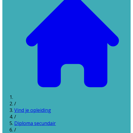
/
Vind je opleiding
/
Diploma secundair
/