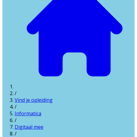
/
Vind je opleiding
/
Informatica
/
Digitaal mee
/