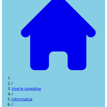
/
Vind je opleiding
/
Informatica
/