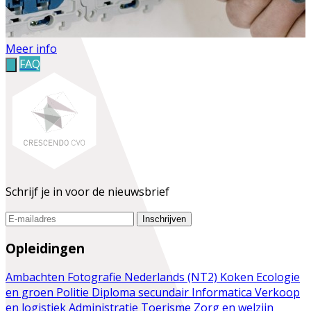
Meer info
FAQ
Schrijf je in voor de nieuwsbrief
Inschrijven
Opleidingen
Ambachten
Fotografie
Nederlands (NT2)
Koken
Ecologie
en groen
Politie
Diploma secundair
Informatica
Verkoop
en logistiek
Administratie
Toerisme
Zorg en welzijn